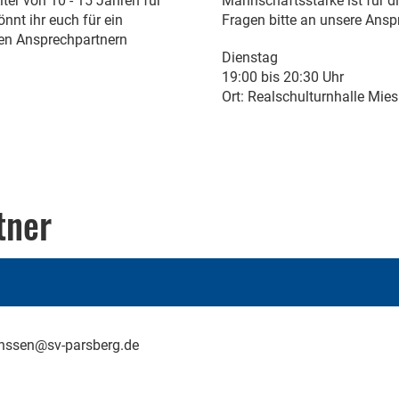
ter von 10 - 15 Jahren für
Mannschaftsstärke ist für di
nnt ihr euch für ein
Fragen bitte an unsere Ans
ren Ansprechpartnern
Dienstag
19:00 bis 20:30 Uhr
​Ort: Realschulturnhalle Mie
tner
nssen@sv-parsberg.de