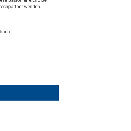
ese Saison erreicht. Bei
prechpartner wenden.
sbach